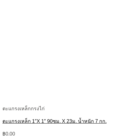
ตะแกรงเหล็กกรงไก่
ตะแกรงเหล็ก 1″X 1″ 90ซม. X 23ม. น้ำหนัก 7 กก.
฿
0.00