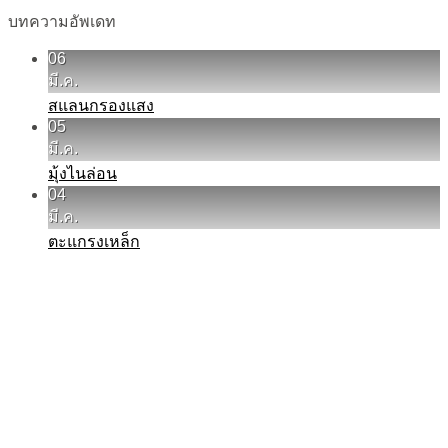
บทความอัพเดท
06
มี.ค.
สแลนกรองแสง
05
มี.ค.
มุ้งไนล่อน
04
มี.ค.
ตะแกรงเหล็ก