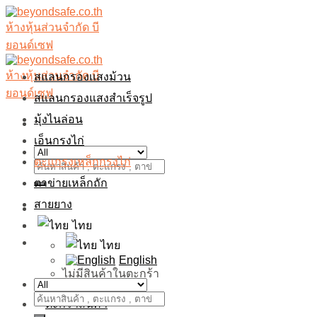
Skip
to
content
สแลนกรองเเสงม้วน
สแลนกรองแสงสำเร็จรูป
มุ้งไนล่อน
เอ็นกรงไก่
ตะแกรงเหล็กกรงไก่
ค้นหา:
ตาข่ายเหล็กถัก
สายยาง
เข้าสู่ระบบ / ลงทะเบียน
ไทย
฿
0.00
ไทย
English
ไม่มีสินค้าในตะกร้า
ค้นหา: