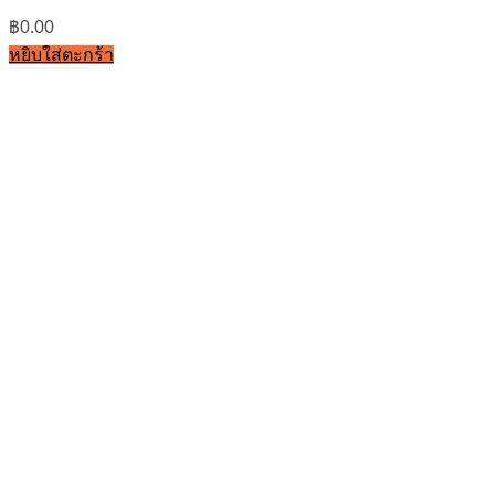
฿
0.00
หยิบใส่ตะกร้า