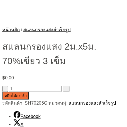
หน้าหลัก
/
สแลนกรองแสงสำเร็จรูป
สแลนกรองแสง 2ม.x5ม.
70%เขียว 3 เข็ม
฿
0.00
จำนวน
หยิบใส่ตะกร้า
ส
รหัสสินค้า:
SH70205G
หมวดหมู่:
สแลนกรองแสงสำเร็จรูป
แลน
กรอง
Facebook
แสง
X
2ม.x5ม.