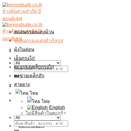
Skip
to
content
สแลนกรองเเสงม้วน
สแลนกรองแสงสำเร็จรูป
มุ้งไนล่อน
เอ็นกรงไก่
ตะแกรงเหล็กกรงไก่
ค้นหา:
ตาข่ายเหล็กถัก
สายยาง
เข้าสู่ระบบ / ลงทะเบียน
ไทย
฿
0.00
ไทย
English
ไม่มีสินค้าในตะกร้า
ค้นหา: