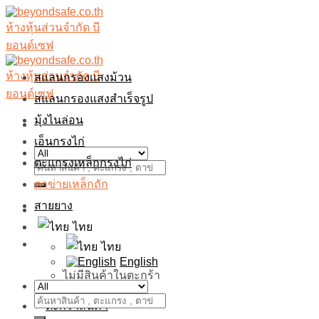
Skip
to
content
สแลนกรองเเสงม้วน
สแลนกรองแสงสำเร็จรูป
มุ้งไนล่อน
เอ็นกรงไก่
ตะแกรงเหล็กกรงไก่
ค้นหา:
ตาข่ายเหล็กถัก
สายยาง
เข้าสู่ระบบ / ลงทะเบียน
ไทย
฿
0.00
ไทย
English
ไม่มีสินค้าในตะกร้า
ค้นหา: