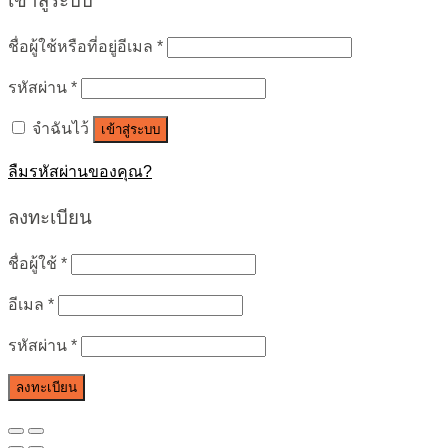
เข้าสู่ระบบ
ชื่อผู้ใช้หรือที่อยู่อีเมล
*
รหัสผ่าน
*
จำฉันไว้
เข้าสู่ระบบ
ลืมรหัสผ่านของคุณ?
ลงทะเบียน
ชื่อผู้ใช้
*
อีเมล
*
รหัสผ่าน
*
ลงทะเบียน